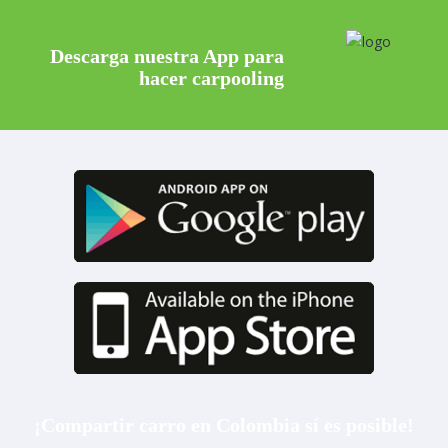
Descarga nuestra App para
hacer carpooling
¡Compartir carro en Colombia sí es posible!