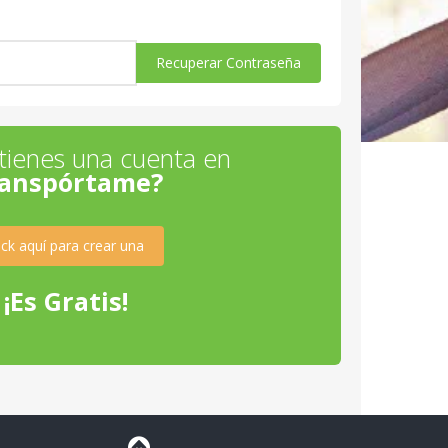
Recuperar Contraseña
tienes una cuenta en
anspórtame?
lick aquí para crear una
¡Es Gratis!